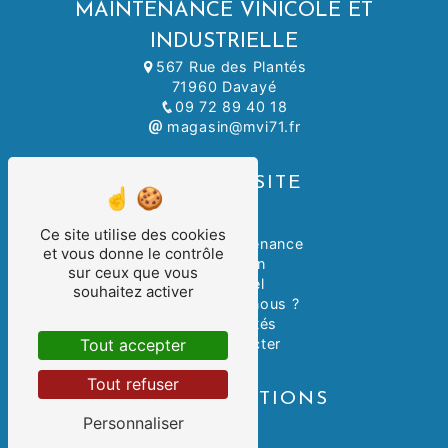
MAINTENANCE VINICOLE ET
INDUSTRIELLE
567 Rue des Plantés
71960 Davayé
09 72 89 40 18
magasin@mvi71.fr
PLAN DU SITE
Accueil
Ce site utilise des cookies
Atelier & Maintenance
et vous donne le contrôle
Le magasin
sur ceux que vous
Le matériel
souhaitez activer
Qui-sommes-nous ?
Nos actualités
Nous contacter
Tout accepter
Tout refuser
NOS PRESTATIONS
Personnaliser
Ecoclean