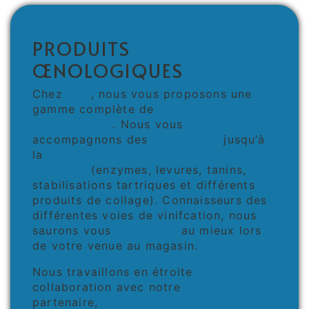
PRODUITS
ŒNOLOGIQUES
Chez
MVI
, nous vous proposons une
gamme complète de
produits
œnologiques
. Nous vous
accompagnons des
vendanges
jusqu’à
la
préparation des vins pour la mise en
bouteille
(enzymes, levures, tanins,
stabilisations tartriques et différents
produits de collage). Connaisseurs des
différentes voies de vinifcation, nous
saurons vous
conseiller
au mieux lors
de votre venue au magasin.
Nous travaillons en étroite
collaboration avec notre
partenaire,
acteur majeur de