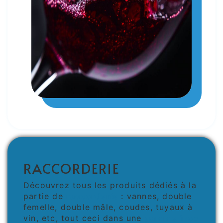
RACCORDERIE
Découvrez tous les produits dédiés à la
partie de
raccorderie
: vannes, double
femelle, double mâle, coudes, tuyaux à
vin, etc, tout ceci dans une
gamme inox